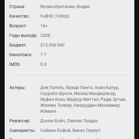
Страна:
Великобритания, Индия
Качество:
FullHD (1080p)
Возраст:
16+
Годы выхода:
2008
Бюджет:
$15 000 000
Кинопоиск:
7.7
IMDb:
8.0
Актеры:
Дев Патель, Фрида Пинто, Анил Капур,
Саурабх Шукла, Махеш Манджрекар,
Ирфан Кхан, Мадхур Миттал, Радж Зутши,
Женева Талвар, Ажаруддин Мохаммед
Измаил
Режиссер:
Дэнни Бойл, Лавлин Тандан
Сценаристы:
Саймон Бофой, Викас Сваруп