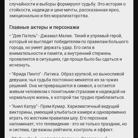
случайности и выборы формируют судьбу. Это история о
стойкости, надежде и цене мечты, рассказанная ярко,
эмоционально и без морализаторства.
Главные актеры и персонажи
• "Дев Патель" - Джамал Малик. Тихий и упрямый герой,
который не выглядит победителем по правилам большого
города, но умеет держать удар. Его сила в
внимательности и памяти, а внутренний стержень
проявляется в ситуациях, где проще было бы сдаться и
исчезнуть.
• "Фрида Пинто" - Латика. Образ хрупкой, но выносливой
девушки, чья судьба постоянно меняется из-за чужих
решений. Она не превращается в символ, а остается
живым человеком с понятными страхами и надеждой на
нормальную жизнь, к которой так трудно приблизиться.
• "Анил Капур" - Прем Кумар. Харизматичный ведущий
викторины, умеющий улыбаться камере и одновременно
играть по жестким правилам шоу. Его персонаж
напоминает, что телевидение - это не только праздник, но
и система, где важны рейтинги, контроль и эффект.