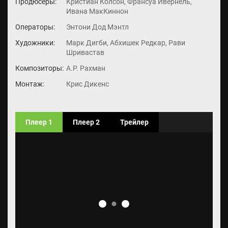
Продюсеры:
Кристиан Колсон, Франсуа Ивернель,
Ивана МакКиннон
Операторы:
Энтони Дод Мэнтл
Художники:
Марк Дигби, Абхишек Редкар, Рави
Шривастав
Композиторы:
А.Р. Рахман
Монтаж:
Крис Дикенс
Плеер 1
Плеер 2
Трейлер