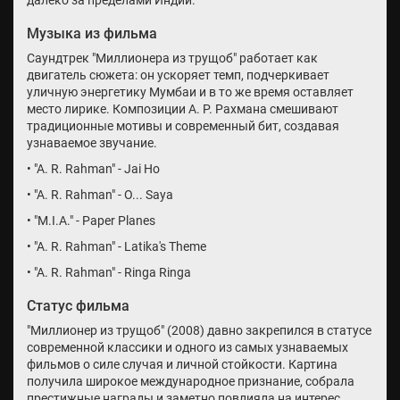
далеко за пределами Индии.
Музыка из фильма
Саундтрек "Миллионера из трущоб" работает как
двигатель сюжета: он ускоряет темп, подчеркивает
уличную энергетику Мумбаи и в то же время оставляет
место лирике. Композиции А. Р. Рахмана смешивают
традиционные мотивы и современный бит, создавая
узнаваемое звучание.
• "A. R. Rahman" - Jai Ho
• "A. R. Rahman" - O... Saya
• "M.I.A." - Paper Planes
• "A. R. Rahman" - Latika's Theme
• "A. R. Rahman" - Ringa Ringa
Статус фильма
"Миллионер из трущоб" (2008) давно закрепился в статусе
современной классики и одного из самых узнаваемых
фильмов о силе случая и личной стойкости. Картина
получила широкое международное признание, собрала
престижные награды и заметно повлияла на интерес