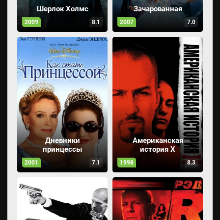
Шерлок Холмс
Зачарованная
2009
8.1
2007
7.0
Дневники
Американская
принцессы
история X
2001
7.1
1998
8.3