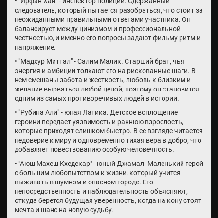
• "Ирфан Хан" - инспектор полиции. Сдержанный
следователь, который пытается разобраться, что стоит за
неожиданными правильными ответами участника. Он
балансирует между цинизмом и профессиональной
честностью, и именно его вопросы задают фильму ритм и
напряжение.
• "Мадхур Миттал" - Салим Малик. Старший брат, чья
энергия и амбиции толкают его на рискованные шаги. В
нем смешаны забота и жесткость, любовь к близким и
желание вырваться любой ценой, поэтому он становится
одним из самых противоречивых людей в истории.
• "Рубина Али" - юная Латика. Детское воплощение
героини передает уязвимость и раннюю взрослость,
которые приходят слишком быстро. В ее взгляде читается
недоверие к миру и одновременно тихая вера в добро, что
добавляет повествованию особую человечность.
• "Аюш Махеш Кхедекар" - юный Джамал. Маленький герой
с большим любопытством к жизни, который учится
выживать в шумном и опасном городе. Его
непосредственность и наблюдательность объясняют,
откуда берется будущая уверенность, когда на кону стоят
мечта и шанс на новую судьбу.