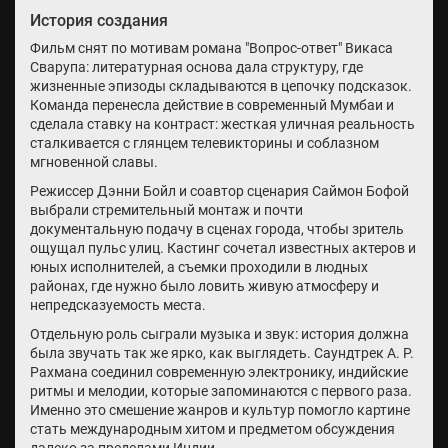
История создания
Фильм снят по мотивам романа "Вопрос-ответ" Викаса
Сварупа: литературная основа дала структуру, где
жизненные эпизоды складываются в цепочку подсказок.
Команда перенесла действие в современный Мумбаи и
сделала ставку на контраст: жесткая уличная реальность
сталкивается с глянцем телевикторины и соблазном
мгновенной славы.
Режиссер Дэнни Бойл и соавтор сценария Саймон Бофой
выбрали стремительный монтаж и почти
документальную подачу в сценах города, чтобы зритель
ощущал пульс улиц. Кастинг сочетал известных актеров и
юных исполнителей, а съемки проходили в людных
районах, где нужно было ловить живую атмосферу и
непредсказуемость места.
Отдельную роль сыграли музыка и звук: история должна
была звучать так же ярко, как выглядеть. Саундтрек А. Р.
Рахмана соединил современную электронику, индийские
ритмы и мелодии, которые запоминаются с первого раза.
Именно это смешение жанров и культур помогло картине
стать международным хитом и предметом обсуждения